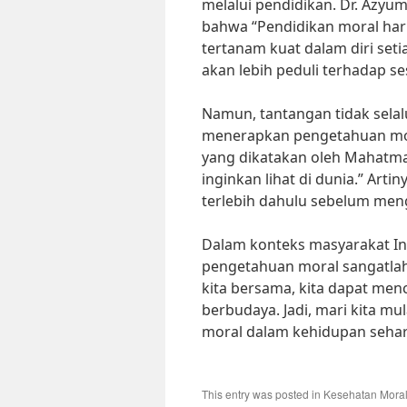
melalui pendidikan. Dr. Azyu
bahwa “Pendidikan moral harus
tertanam kuat dalam diri set
akan lebih peduli terhadap s
Namun, tantangan tidak selal
menerapkan pengetahuan moral
yang dikatakan oleh Mahatma
inginkan lihat di dunia.” Arti
terlebih dahulu sebelum men
Dalam konteks masyarakat I
pengetahuan moral sangatla
kita bersama, kita dapat men
berbudaya. Jadi, mari kita mu
moral dalam kehidupan sehari
This entry was posted in
Kesehatan Mora