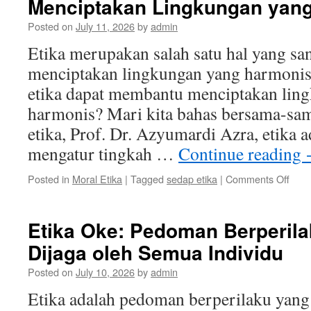
Menciptakan Lingkungan yan
Dini:
Lang
Posted on
July 11, 2026
by
admin
Awal
untu
Etika merupakan salah satu hal yang sa
Menc
menciptakan lingkungan yang harmonis
Masy
yang
etika dapat membantu menciptakan lin
Sop
harmonis? Mari kita bahas bersama-sa
etika, Prof. Dr. Azyumardi Azra, etika ad
mengatur tingkah …
Continue reading
on
Posted in
Moral Etika
|
Tagged
sedap etika
|
Comments Off
Bag
Sed
Etika
Etika Oke: Pedoman Berperil
Dapa
Dijaga oleh Semua Individu
Mem
Menc
Posted on
July 10, 2026
by
admin
Ling
yang
Etika adalah pedoman berperilaku yang 
Harm