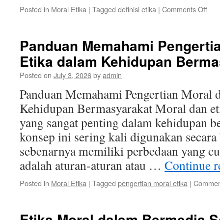
on
Posted in
Moral Etika
|
Tagged
definisi etika
|
Comments Off
Etik
Digit
Tan
Panduan Memahami Pengertia
Etik
Etika dalam Kehidupan Berma
dal
Era
Posted on
July 3, 2026
by
admin
Digit
Panduan Memahami Pengertian Moral d
Kehidupan Bermasyarakat Moral dan et
yang sangat penting dalam kehidupan b
konsep ini sering kali digunakan secar
sebenarnya memiliki perbedaan yang cu
adalah aturan-aturan atau …
Continue 
Posted in
Moral Etika
|
Tagged
pengertian moral etika
|
Comment
Etika Moral dalam Bermedia S