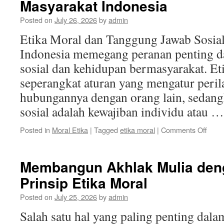
Masyarakat Indonesia
Posted on
July 26, 2026
by
admin
Etika Moral dan Tanggung Jawab Sosial
Indonesia memegang peranan penting 
sosial dan kehidupan bermasyarakat. E
seperangkat aturan yang mengatur peril
hubungannya dengan orang lain, sedan
sosial adalah kewajiban individu atau 
on
Posted in
Moral Etika
|
Tagged
etika moral
|
Comments Off
Etika
Mora
dan
Membangun Akhlak Mulia den
Tang
Prinsip Etika Moral
Jawa
Sosia
Posted on
July 25, 2026
by
admin
di
Masy
Salah satu hal yang paling penting dal
Indon