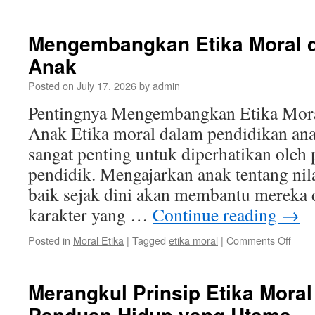
Mengembangkan Etika Moral 
Anak
Posted on
July 17, 2026
by
admin
Pentingnya Mengembangkan Etika Mora
Anak Etika moral dalam pendidikan an
sangat penting untuk diperhatikan oleh 
pendidik. Mengajarkan anak tentang nila
baik sejak dini akan membantu merek
karakter yang …
Continue reading
→
on
Posted in
Moral Etika
|
Tagged
etika moral
|
Comments Off
Meng
Etika
Mora
Merangkul Prinsip Etika Moral
dala
Panduan Hidup yang Utama
Pend