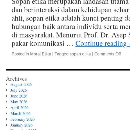
Sopan etika merupakan landasan utama
yang
dan berinteraksi dalam kehidupan sehar
Meru
ahli, sopan etika adalah kunci penting 
hubungan baik antara individu serta me
di masyarakat. Menurut Prof. Dr. Asep 
pakar komunikasi …
Continue reading
on
Posted in
Moral Etika
|
Tagged
sopan etika
|
Comments Off
Sop
Etika
Land
Uta
Archives
dala
August 2026
Berk
July 2026
dan
June 2026
Berin
May 2026
April 2026
March 2026
February 2026
January 2026