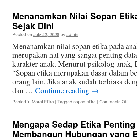
Etika
Mora
Menanamkan Nilai Sopan Etik
Haru
Sejak Dini
Dita
Seja
Posted on
July 22, 2026
by
admin
Dini
pada
Menanamkan nilai sopan etika pada anak
Anak
merupakan hal yang sangat penting da
Anak
karakter anak. Menurut psikolog anak, D
“Sopan etika merupakan dasar dalam be
orang lain. Jika anak sudah terbiasa den
dan …
Continue reading
→
on
Posted in
Moral Etika
|
Tagged
sopan etika
|
Comments Off
Men
Nilai
Sop
Mengapa Sedap Etika Penting
Etika
Membangun Hubungan yang B
pada