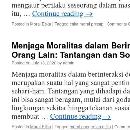
mengatur perilaku seseorang dalam mas
itu, …
Continue reading
→
Posted in
Moral Etika
|
Tagged
etika moral prinsip
|
Comments O
Menjaga Moralitas dalam Beri
Orang Lain: Tantangan dan So
Posted on
July 18, 2026
by
admin
Menjaga moralitas dalam berinteraksi d
merupakan suatu hal yang sangat penti
sehari-hari. Tantangan yang dihadapi d
ini bisa sangat beragam, mulai dari god
lingkungan sekitar hingga tekanan sosi
membuat …
Continue reading
→
Posted in
Moral Etika
|
Tagged
moral pengertian etika
|
Comment