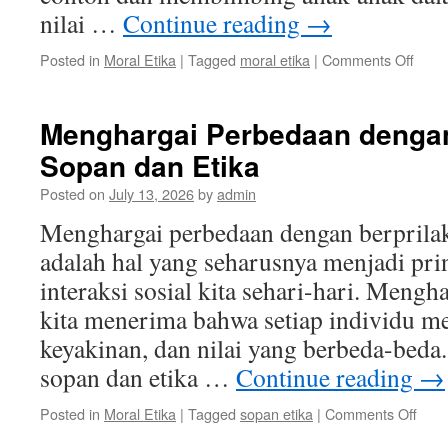
nilai …
Continue reading
→
on
Posted in
Moral Etika
|
Tagged
moral etika
|
Comments Off
Menj
Etika
Mora
Menghargai Perbedaan dengan
dala
Sopan dan Etika
Duni
Pendi
Posted on
July 13, 2026
by
admin
Pera
Guru
Menghargai perbedaan dengan berprilak
dan
adalah hal yang seharusnya menjadi pri
Oran
Tua
interaksi sosial kita sehari-hari. Mengh
kita menerima bahwa setiap individu me
keyakinan, dan nilai yang berbeda-beda
sopan dan etika …
Continue reading
→
on
Posted in
Moral Etika
|
Tagged
sopan etika
|
Comments Off
Meng