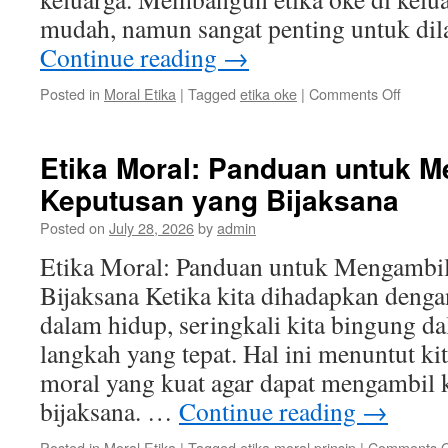
mudah, namun sangat penting untuk di
Continue reading
→
on
Posted in
Moral Etika
|
Tagged
etika oke
|
Comments Off
Memba
Etika
Oke
Etika Moral: Panduan untuk 
di
Keputusan yang Bijaksana
Keluar
Pentin
Posted on
July 28, 2026
by
admin
Pendid
Etika
Etika Moral: Panduan untuk Mengambi
Sejak
Bijaksana Ketika kita dihadapkan denga
Dini
dalam hidup, seringkali kita bingung 
langkah yang tepat. Hal ini menuntut ki
moral yang kuat agar dapat mengambil 
bijaksana. …
Continue reading
→
Posted in
Moral Etika
|
Tagged
etika moral prinsip
|
Comments O