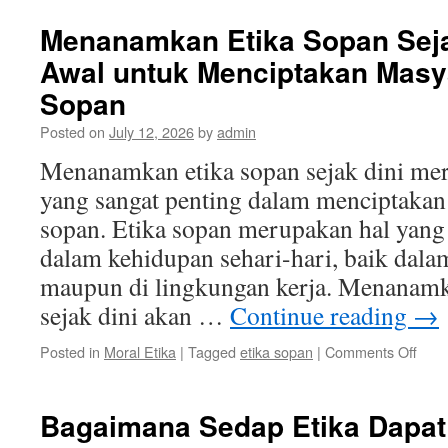
Perb
deng
Menanamkan Etika Sopan Seja
Berp
Awal untuk Menciptakan Masy
Sop
dan
Sopan
Etika
Posted on
July 12, 2026
by
admin
Menanamkan etika sopan sejak dini me
yang sangat penting dalam menciptakan
sopan. Etika sopan merupakan hal yang
dalam kehidupan sehari-hari, baik dala
maupun di lingkungan kerja. Menanamka
sejak dini akan …
Continue reading
→
on
Posted in
Moral Etika
|
Tagged
etika sopan
|
Comments Off
Men
Etika
Sop
Bagaimana Sedap Etika Dapa
Seja