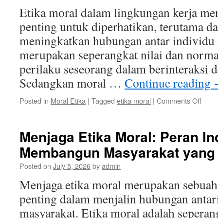
Etika moral dalam lingkungan kerja men
penting untuk diperhatikan, terutama 
meningkatkan hubungan antar individu d
merupakan seperangkat nilai dan norm
perilaku seseorang dalam berinteraksi d
Sedangkan moral …
Continue reading
on
Posted in
Moral Etika
|
Tagged
etika moral
|
Comments Off
Etika
Mora
dala
Menjaga Etika Moral: Peran In
Ling
Membangun Masyarakat yang 
Kerja
Pent
Posted on
July 5, 2026
by
admin
Etika
Profe
Menjaga etika moral merupakan sebuah 
penting dalam menjalin hubungan antar
masyarakat. Etika moral adalah seperan