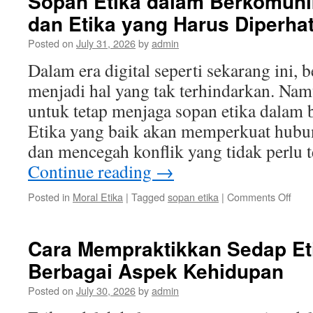
Sopan Etika dalam Berkomunik
dan Etika yang Harus Diperha
Posted on
July 31, 2026
by
admin
Dalam era digital seperti sekarang ini,
menjadi hal yang tak terhindarkan. Namu
untuk tetap menjaga sopan etika dalam 
Etika yang baik akan memperkuat hubu
dan mencegah konflik yang tidak perlu 
Continue reading
→
on
Posted in
Moral Etika
|
Tagged
sopan etika
|
Comments Off
Sop
Etika
dala
Cara Mempraktikkan Sedap Et
Berk
Berbagai Aspek Kehidupan
Onli
Tips
Posted on
July 30, 2026
by
admin
dan
Etika