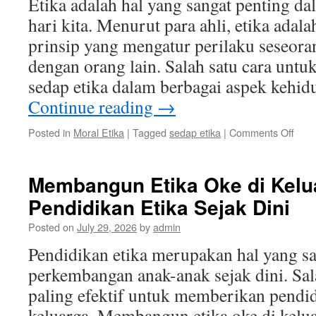
Etika adalah hal yang sangat penting d
yang
hari kita. Menurut para ahli, etika adala
Haru
Dipe
prinsip yang mengatur perilaku seseora
dengan orang lain. Salah satu cara unt
sedap etika dalam berbagai aspek kehi
Continue reading
→
on
Posted in
Moral Etika
|
Tagged
sedap etika
|
Comments Off
Cara
Memp
Sed
Membangun Etika Oke di Kelu
Etika
Pendidikan Etika Sejak Dini
dala
Berb
Posted on
July 29, 2026
by
admin
Aspe
Kehi
Pendidikan etika merupakan hal yang sa
perkembangan anak-anak sejak dini. Sal
paling efektif untuk memberikan pendid
keluarga. Membangun etika oke di kelu