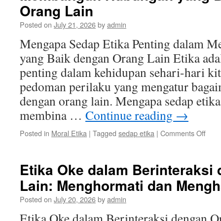
Ana
Orang Lain
Seja
Dini
Posted on
July 21, 2026
by
admin
Mengapa Sedap Etika Penting dalam 
yang Baik dengan Orang Lain Etika adal
penting dalam kehidupan sehari-hari ki
pedoman perilaku yang mengatur bagaim
dengan orang lain. Mengapa sedap etika
membina …
Continue reading
→
on
Posted in
Moral Etika
|
Tagged
sedap etika
|
Comments Off
Men
Sed
Etika
Etika Oke dalam Berinteraksi
Pent
Lain: Menghormati dan Mengh
dala
Mem
Posted on
July 20, 2026
by
admin
Hub
yang
Etika Oke dalam Berinteraksi dengan O