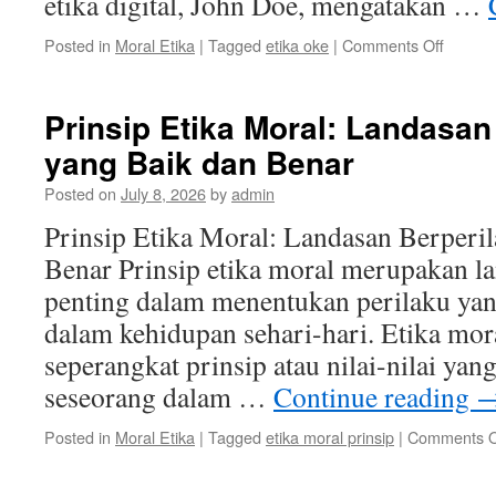
etika digital, John Doe, mengatakan …
on
Posted in
Moral Etika
|
Tagged
etika oke
|
Comments Off
Etika
Oke
di
Prinsip Etika Moral: Landasan
Era
yang Baik dan Benar
Digital:
Menghi
Posted on
July 8, 2026
by
admin
Kontrov
dan
Prinsip Etika Moral: Landasan Berperi
Perilak
Benar Prinsip etika moral merupakan l
Buruk
penting dalam menentukan perilaku yan
dalam kehidupan sehari-hari. Etika mo
seperangkat prinsip atau nilai-nilai ya
seseorang dalam …
Continue reading
Posted in
Moral Etika
|
Tagged
etika moral prinsip
|
Comments O