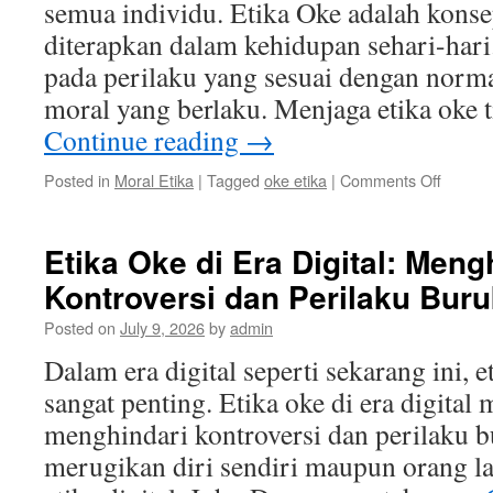
semua individu. Etika Oke adalah kons
diterapkan dalam kehidupan sehari-har
pada perilaku yang sesuai dengan norm
moral yang berlaku. Menjaga etika oke
Continue reading
→
on
Posted in
Moral Etika
|
Tagged
oke etika
|
Comments Off
Etika
Oke:
Pedom
Etika Oke di Era Digital: Meng
Berperi
Kontroversi dan Perilaku Buru
yang
Harus
Posted on
July 9, 2026
by
admin
Dijaga
oleh
Dalam era digital seperti sekarang ini, 
Semua
sangat penting. Etika oke di era digita
Individ
menghindari kontroversi dan perilaku b
merugikan diri sendiri maupun orang l