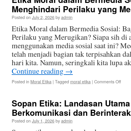
Menghindari Perilaku yang M
Posted on
July 2, 2026
by
admin
Etika Moral dalam Bermedia Sosial: B
Perilaku yang Merugikan? Siapa sih di a
menggunakan media sosial saat ini? Me
telah menjadi bagian tak terpisahkan d
hari kita. Namun, seringkali kita lupa 
Continue reading
→
on
Posted in
Moral Etika
|
Tagged
moral etika
|
Comments Off
Etika
Mora
dala
Sopan Etika: Landasan Utama
Berm
Berkomunikasi dan Berinterak
Sosia
Baga
Posted on
July 1, 2026
by
admin
Meng
Peril