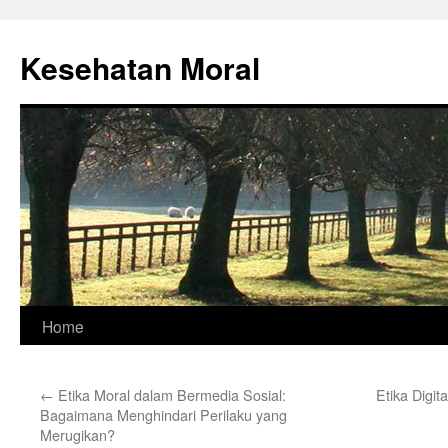
Skip
to
Kesehatan Moral
content
Home
←
Etika Moral dalam Bermedia Sosial:
Etika Digit
Bagaimana Menghindari Perilaku yang
Merugikan?