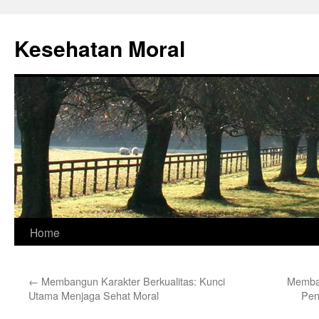
Skip
to
Kesehatan Moral
content
Home
←
Membangun Karakter Berkualitas: Kunci
Memban
Utama Menjaga Sehat Moral
Pen