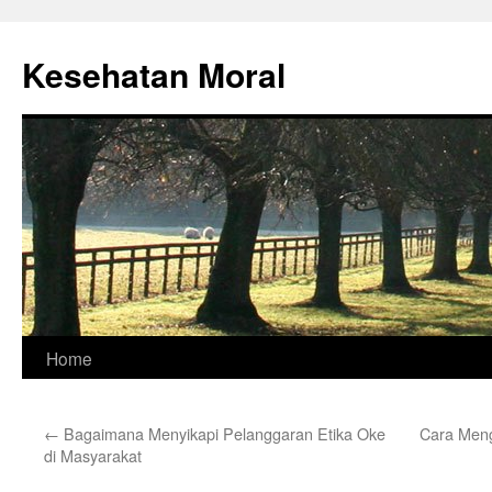
Skip
to
Kesehatan Moral
content
Home
←
Bagaimana Menyikapi Pelanggaran Etika Oke
Cara Meng
di Masyarakat