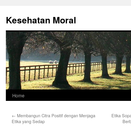
Skip
to
Kesehatan Moral
content
Home
←
Membangun Citra Positif dengan Menjaga
Etika Sop
Etika yang Sedap
Ber