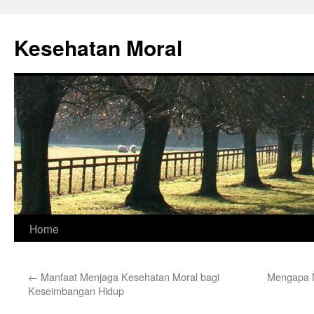
Skip
to
Kesehatan Moral
content
Home
←
Manfaat Menjaga Kesehatan Moral bagi
Mengapa M
Keseimbangan Hidup