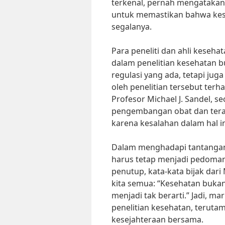
terkenal, pernah mengatakan 
untuk memastikan bahwa kese
segalanya.
Para peneliti dan ahli keseh
dalam penelitian kesehatan 
regulasi yang ada, tetapi ju
oleh penelitian tersebut terh
Profesor Michael J. Sandel, se
pengembangan obat dan terap
karena kesalahan dalam hal 
Dalam menghadapi tantangan 
harus tetap menjadi pedoman 
penutup, kata-kata bijak dar
kita semua: “Kesehatan bukan
menjadi tak berarti.” Jadi, m
penelitian kesehatan, terut
kesejahteraan bersama.