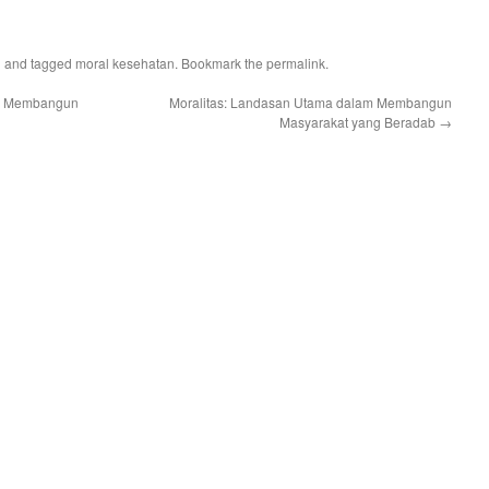
l
and tagged
moral kesehatan
. Bookmark the
permalink
.
am Membangun
Moralitas: Landasan Utama dalam Membangun
Masyarakat yang Beradab
→