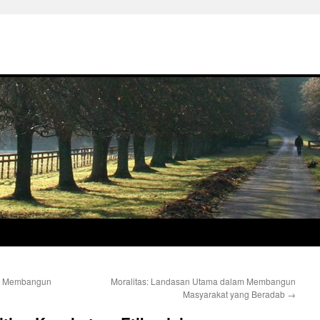
am Membangun
Moralitas: Landasan Utama dalam Membangun
Masyarakat yang Beradab
→