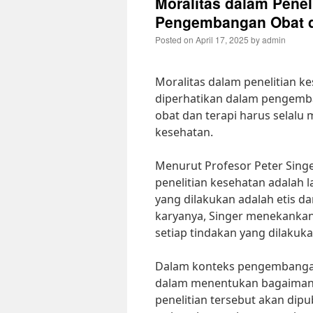
Moralitas dalam Penel
Pengembangan Obat d
Posted on
April 17, 2025
by
admin
Moralitas dalam penelitian k
diperhatikan dalam pengemb
obat dan terapi harus selalu m
kesehatan.
Menurut Profesor Peter Singer
penelitian kesehatan adalah
yang dilakukan adalah etis d
karyanya, Singer menekanka
setiap tindakan yang dilakuk
Dalam konteks pengembangan 
dalam menentukan bagaimana 
penelitian tersebut akan dipub