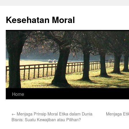
Skip
to
Kesehatan Moral
content
Home
←
Menjaga Prinsip Moral Etika dalam Dunia
Menjaga Eti
Bisnis: Suatu Kewajiban atau Pilihan?