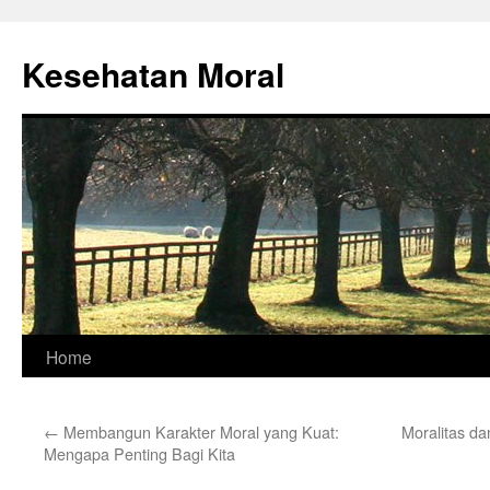
Skip
to
Kesehatan Moral
content
Home
←
Membangun Karakter Moral yang Kuat:
Moralitas da
Mengapa Penting Bagi Kita