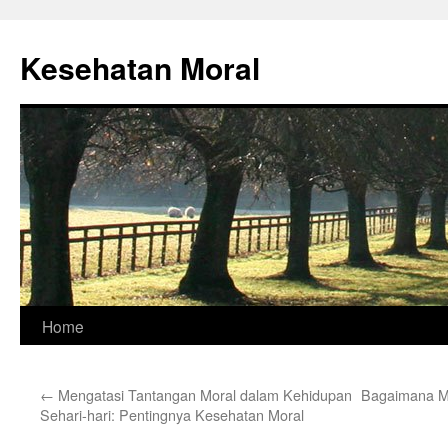
Skip
to
Kesehatan Moral
content
Home
←
Mengatasi Tantangan Moral dalam Kehidupan
Bagaimana Me
Sehari-hari: Pentingnya Kesehatan Moral