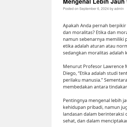
Mengenal Lebih Jauh t
Posted on
September 6, 2024
by
admin
Apakah Anda pernah berpikir 
dan moralitas? Etika dan mora
namun sebenarnya memiliki p
etika adalah aturan atau no
sedangkan moralitas adalah k
Menurut Profesor Lawrence M.
Diego, “Etika adalah studi t
perilaku manusia.” Sementara
membedakan antara tindakan 
Pentingnya mengenal lebih ja
kehidupan pribadi, namun jug
landasan dalam berinteraks
sehat, dan dalam menciptaka