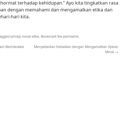
a hormat terhadap kehidupan.” Ayo kita tingkatkan rasa
upan dengan memahami dan mengamalkan etika dan
ari-hari kita.
tagged
prinsip moral etika
. Bookmark the
permalink
.
am Berinteraksi
Menyebarkan Kebaikan dengan Mengamalkan Ajaran
Moral
→