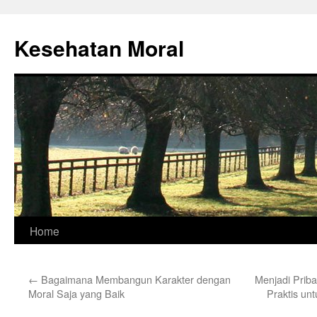
Skip
to
Kesehatan Moral
content
Home
←
Bagaimana Membangun Karakter dengan
Menjadi Prib
Moral Saja yang Baik
Praktis un