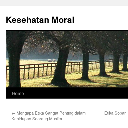
Skip
to
Kesehatan Moral
content
Home
←
Mengapa Etika Sangat Penting dalam
Etika Sopan 
Kehidupan Seorang Muslim