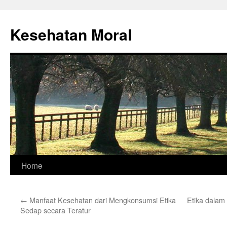
Skip
to
Kesehatan Moral
content
Home
←
Manfaat Kesehatan dari Mengkonsumsi Etika
Etika dalam
Sedap secara Teratur