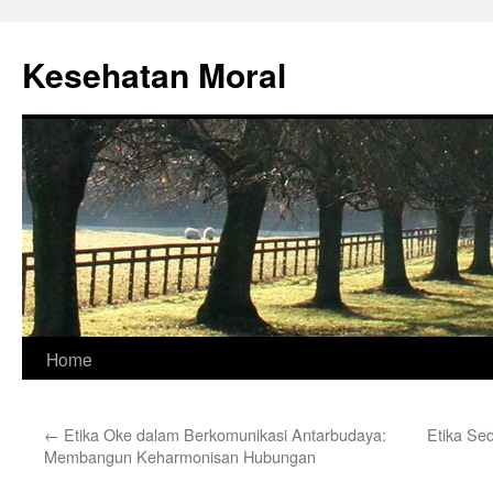
Skip
to
Kesehatan Moral
content
Home
←
Etika Oke dalam Berkomunikasi Antarbudaya:
Etika Se
Membangun Keharmonisan Hubungan