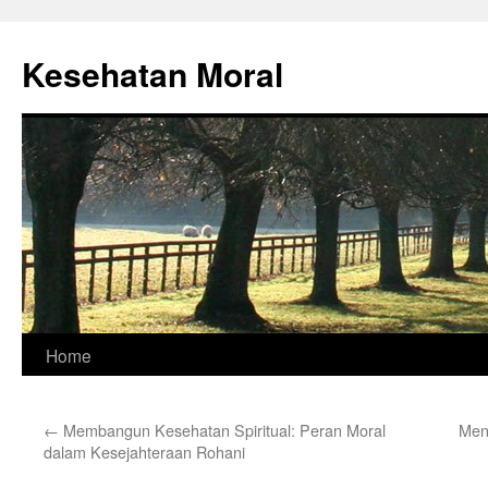
Skip
to
Kesehatan Moral
content
Home
←
Membangun Kesehatan Spiritual: Peran Moral
Men
dalam Kesejahteraan Rohani