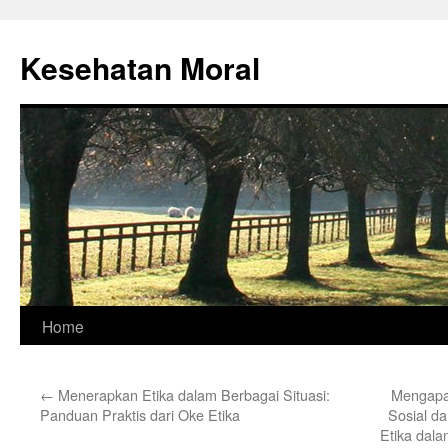
Skip
to
Kesehatan Moral
content
Home
←
Menerapkan Etika dalam Berbagai Situasi:
Mengapa 
Panduan Praktis dari Oke Etika
Sosial d
Etika dal