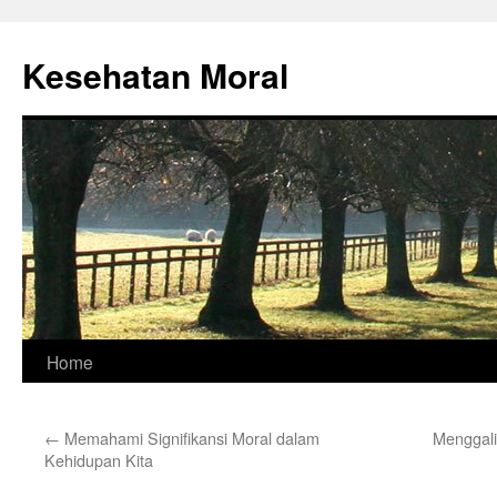
Skip
to
Kesehatan Moral
content
Home
←
Memahami Signifikansi Moral dalam
Menggali
Kehidupan Kita