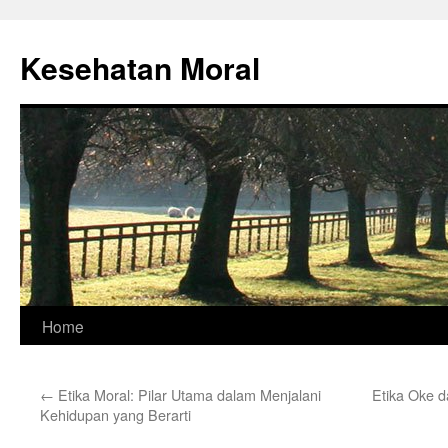
Skip
to
Kesehatan Moral
content
Home
←
Etika Moral: Pilar Utama dalam Menjalani
Etika Oke d
Kehidupan yang Berarti