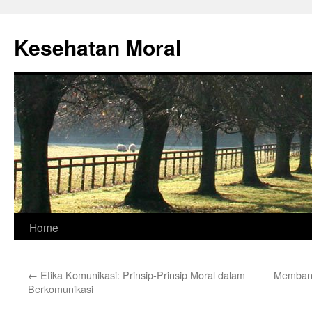
Skip
to
Kesehatan Moral
content
Home
←
Etika Komunikasi: Prinsip-Prinsip Moral dalam
Membang
Berkomunikasi