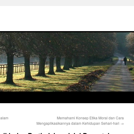
dalam
Memahami Konsep Etika Moral dan Cara
Mengaplikasikannya dalam Kehidupan Sehari-hari
→