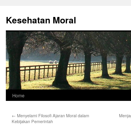
Skip
to
Kesehatan Moral
content
Home
←
Menyelami Filosofi Ajaran Moral dalam
Menja
Kebijakan Pemerintah