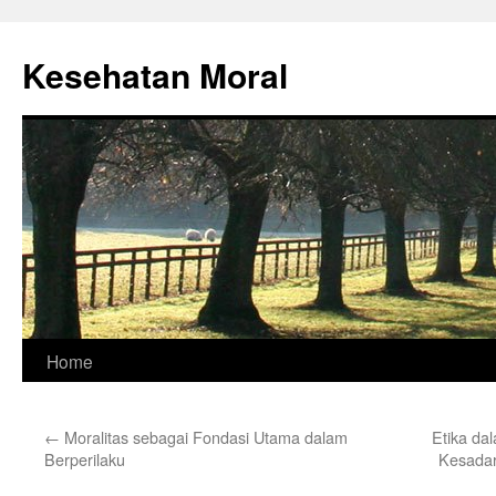
Skip
to
Kesehatan Moral
content
Home
←
Moralitas sebagai Fondasi Utama dalam
Etika dal
Berperilaku
Kesadar