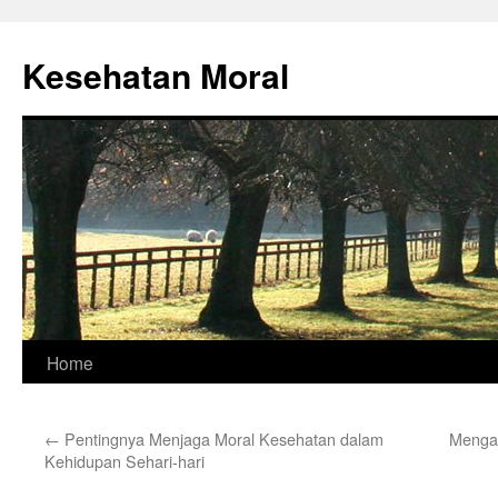
Skip
to
Kesehatan Moral
content
Home
←
Pentingnya Menjaga Moral Kesehatan dalam
Mengap
Kehidupan Sehari-hari