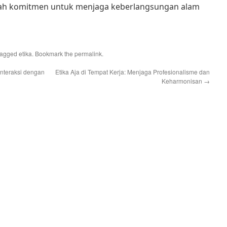
ebuah komitmen untuk menjaga keberlangsungan alam
tagged
etika
. Bookmark the
permalink
.
nteraksi dengan
Etika Aja di Tempat Kerja: Menjaga Profesionalisme dan
Keharmonisan
→