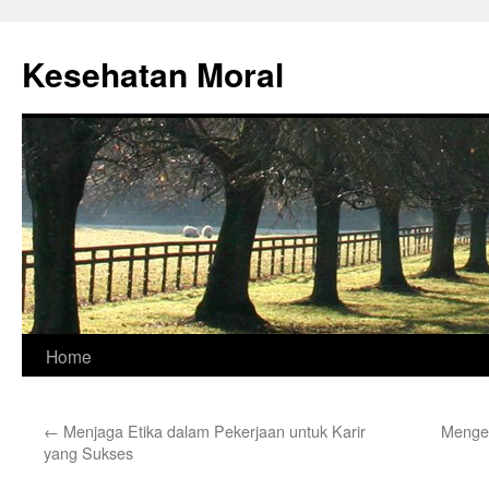
Skip
to
Kesehatan Moral
content
Home
←
Menjaga Etika dalam Pekerjaan untuk Karir
Mengen
yang Sukses