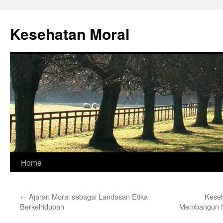
Skip
to
Kesehatan Moral
content
Home
←
Ajaran Moral sebagai Landasan Etika
Keseh
Berkehidupan
Membangun H