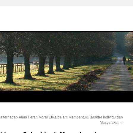
ta terhadap Alam
Peran Moral Etika dalam Membentuk Karakter Individu dan
Masyarakat
→