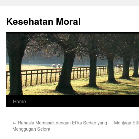
Skip
to
Kesehatan Moral
content
Home
←
Rahasia Memasak dengan Etika Sedap yang
Menjaga Eti
Menggugah Selera